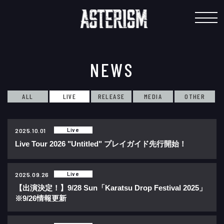
"
NEWS
ALL
LIVE
RELEASE
MEDIA
OTHER
Live
2025.10.01
Live Tour 2026 "Untitled" プレイガイド先行開始！
Live
2025.09.26
【出演決定！】9/28 Sun「Karatsu Drop Festival 2025」
※9/26情報更新