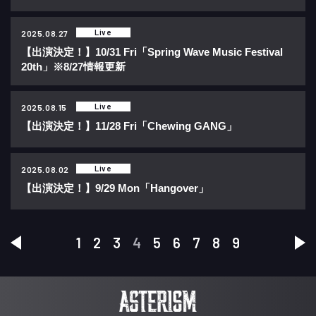
Live
2025.08.27
【出演決定！】10/31 Fri「Spring Wave Music Festival
20th」※8/27情報更新
Live
2025.08.15
【出演決定！】11/28 Fri「Chewing GANG」
Live
2025.08.02
【出演決定！】9/29 Mon「Hangover」
1
2
3
4
5
6
7
8
9