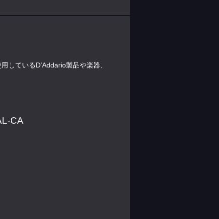
しているD’Addario製品や楽器、
AL-CA