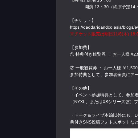
【時間】開場 13：00
開演 13：30（終演予定14：
【チケット】
https://daddarioandco.asia/blogs/
※チケット販売は明日11/6(木) 18:
【参加費】
① 特典付き観覧券 ： お一人様 ¥2,
② 一般観覧券 ： お一人様 ￥1,50
参加特典として、参加者全員にアーテ
【その他】
・イベント参加特典として、参加者様全
（NYXL、またはXSシリーズ弦）
・トーク＆ライブ本編以外にも、D’
典付きSNS投稿フォトスポットな