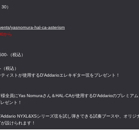
30）
events/yasnomura-hal-ca-asterism
00から
500-（税込）
0-（税込）
ィストが使用するD'Addarioエレキギター弦をプレゼント！
員にYas Nomuraさん＆HAL-CAが使用するD’Addarioのプレミ
プレゼント！
Addario NYXL&XSシリーズ弦を試し弾きできる試奏ブースや、オ
どが設けられます！