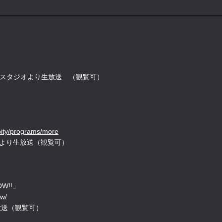
浜スタジオより生放送 （観覧可）
！
ipity/programs/more
より生放送（観覧可）
！
OW!!」
ow/
り生放送（観覧可）
！