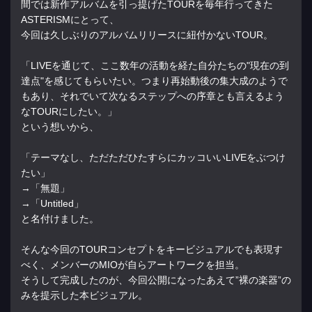
間では新作アルバムを引っ提げたTOURを毎年行ってきた
ASTERISMにとって、
今回は久しぶりのアルバムリリースに紐付かないTOUR。
「LIVEを通じて、ここ数年の活動を経た自分たちの"現在の到
達点"を感じてもらいたい。つまり再始動後の集大成のようで
もあり、それでいて次なるステップへの序章とも言えるよう
なTOURにしたい。」
という想いから、
「テーマなし、ただただひたすらにカッコいいLIVEをぶつけ
たい」
→「無題」
→「Untitled」
と名付けました。
そんな今回のTOURコンセプトをキービジュアルでも表現す
べく、メンバーのMIOが自らアートワークを担当。
そうして完成したのが、今回公開になったあえて”裸の楽器”の
みを提示した本ビジュアル。