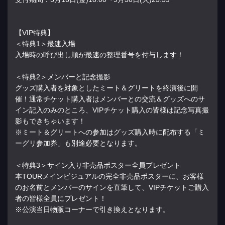
【VIP特典】
＜特典1＞最速入場
入場時の呼び出し順が最速の整理番号を付与します！
＜特典2＞メンバーと記念撮影
グッズ購入者を対象としたミート＆グリートを終演後に開
催！通常チケット購入者はメンバーとの交流＆グッズへのサ
イン記入のみのところ、VIPチケット購入の皆様は記念写真撮
影もできちゃいます！
※ミート＆グリートへの参加はグッズ購入時に配布する「ミ
ーグリ参加券」も別途必要となります。
＜特典3＞サイン入り非売品ポスター全員プレゼント
本TOURメインビジュアルの完全非売品ポスターに、お客様
のお名前とメンバーのサインを直筆して、VIPチケットご購入
者の皆様全員にプレゼント！
※公演当日物販コーナーで引き換えとなります。