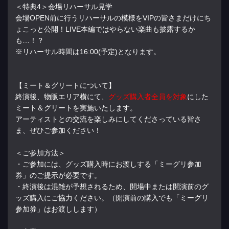
＜特典4＞会場リハーサル見学
会場OPEN前に行うリハーサルの模様をVIPの皆さまだけにち
ょこっと公開！LIVE本編ではやらない楽曲も披露するか
も…！？
※リハーサル時間は16:00(予定)となります。
【ミート＆グリートについて】
終演後、物販エリア横にて、
グッズ購入者全員を対象
にした
ミート＆グリートを実施いたします。
アーティストとの交流を楽しみにしてくださっている皆さ
ま、ぜひご参加ください！
＜ご参加方法＞
・ご参加には、グッズ購入時にお渡しする「ミーグリ参加
券」のご提示が必要です。
・終演後は混雑が予想されるため、開場中または開演前のグ
ッズ購入にご協力ください。（開演前の購入でも「ミーグリ
参加券」はお渡しします）