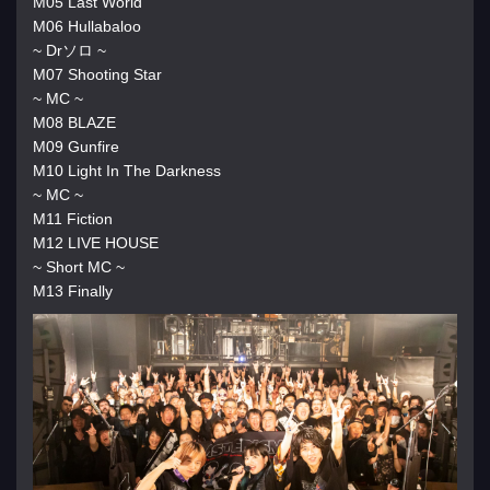
M05 Last World
M06 Hullabaloo
~ Drソロ ~
M07 Shooting Star
~ MC ~
M08 BLAZE
M09 Gunfire
M10 Light In The Darkness
~ MC ~
M11 Fiction
M12 LIVE HOUSE
~ Short MC ~
M13 Finally