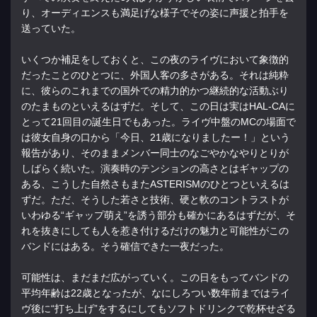
り、オーディエンスも満足げな様子でその姿に声援と拍手を
送っていた。
いくつか補足をしておくと、この夜のライヴにおいて象徴的
だったことのひとつに、外国人客の多さがある。それは純粋
に、彼らのこれまでの国外での精力的かつ継続的な活動ぶり
のたまものといえるはずだ。そして、この日は実はHAL-CAに
とって21回目の誕生日でもあった。ライヴ中盤のMCの場面で
は彼女自身の口から「今日、21歳になりましたー！」という
報告があり、そのままメンバー同士のなごやかなやりとりが
しばらく続いた。演奏時のテンションの高さとはギャップの
ある、こうした自然さもまたASTERISMのひとつといえるは
ずだ。ただ、そうした若さと技術、硬と軟のコントラストが
いわゆる“ギャップ萌え”を誘う部分も確かにあるはずだが、そ
れを抜きにしても人を惹き付けるだけの魅力と可能性がこの
バンドにはある。そう確信できた一夜だった。
可能性は、まだまだ広がっていく。この日をもってバンドの
平均年齢は22歳となったが、なにしろつい数年前まではライ
ヴ後に“打ち上げ”をするにしてもソフトドリンクで乾杯せざる