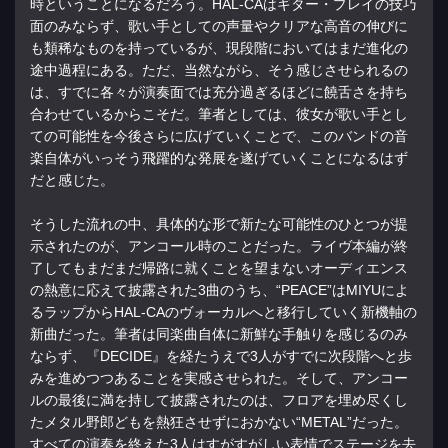
時ということになるだろう。HAL-CAはギター・プレイの技巧
面のみならず、歌い手としての声量やクリアな高音の伸びに
も類稀なものを持っているが、現段階においてはまだ進化の
途中過程にある。ただ、当然ながら、そう感じさせられるの
は、すでに各々が演奏面では充分過ぎるほどに饒舌さを持ち
合わせているからこそだ。筆者としては、彼女が歌い手とし
ての可能性を今後さらに広げていくことで、このバンドの音
楽自体がいっそう飛躍的な発展を遂げていくことになるはず
だと感じた。
そうした流れの中、具体的な形で新たな可能性のひとつが提
示されたのが、アンコール時のことだった。ライヴ本編が終
了してもまだまだ帰路に就くことを望まないオーディエンス
の熱意に応えて披露された3曲のうち、“PEACE”はMIYUによ
るラップからHAL-CAのヴォーカルへと移行していく新機軸の
新曲だった。筆者は同楽曲自体に新鮮な手触りを感じるのみ
ならず、『DECIDE』を経たうえで3人がすでに次段階へと歩
みを進めつつあることを実感させられた。そして、アンコー
ルの最後に満を持して披露されたのは、フロアを埋め尽くし
たメタル野郎どもを熱狂させずにおかない“METAL”だった。
すべての演奏を終えた3人はすがすがしい表情でステージを去