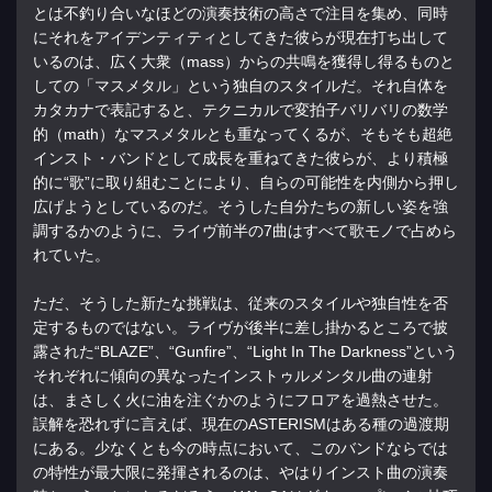
とは不釣り合いなほどの演奏技術の高さで注目を集め、同時
にそれをアイデンティティとしてきた彼らが現在打ち出して
いるのは、広く大衆（mass）からの共鳴を獲得し得るものと
しての「マスメタル」という独自のスタイルだ。それ自体を
カタカナで表記すると、テクニカルで変拍子バリバリの数学
的（math）なマスメタルとも重なってくるが、そもそも超絶
インスト・バンドとして成長を重ねてきた彼らが、より積極
的に“歌”に取り組むことにより、自らの可能性を内側から押し
広げようとしているのだ。そうした自分たちの新しい姿を強
調するかのように、ライヴ前半の7曲はすべて歌モノで占めら
れていた。
ただ、そうした新たな挑戦は、従来のスタイルや独自性を否
定するものではない。ライヴが後半に差し掛かるところで披
露された“BLAZE”、“Gunfire”、“Light In The Darkness”という
それぞれに傾向の異なったインストゥルメンタル曲の連射
は、まさしく火に油を注ぐかのようにフロアを過熱させた。
誤解を恐れずに言えば、現在のASTERISMはある種の過渡期
にある。少なくとも今の時点において、このバンドならでは
の特性が最大限に発揮されるのは、やはりインスト曲の演奏