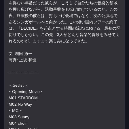
を得ない年齢だった彼らが、こうして自分たちの音楽的領域
を押し広げながら、活動基盤をも拡げ続けているのだ。この
夜、終演後の彼らは、打ち上げ会場ではなく、次の公演地で
あるシンガポールへと向かった。この短い国内ツアーの終了
は、『DECIDE』を起点とする時間の流れにおける、最初の区
切りでしかない。この先、3人がどんな音楽的冒険をみせてく
れるのかが、ますます楽しみになってきた。
文: 増田 勇一
写真: 上坂 和也
--------------------
＜Setlist＞
~ Opening Movie ~
M01 STARDOM
M02 No Way
~ MC ~
M03 Sunny
M04 choir