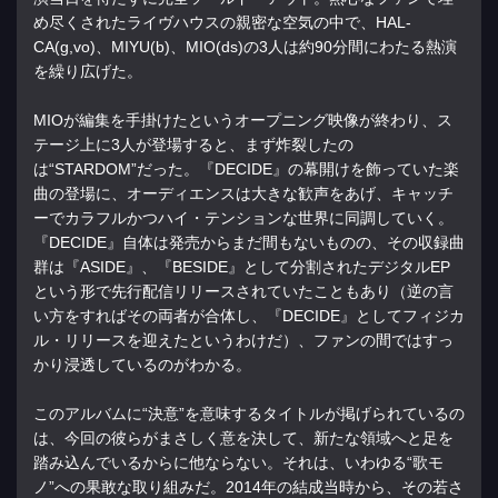
め尽くされたライヴハウスの親密な空気の中で、HAL-
CA(g,vo)、MIYU(b)、MIO(ds)の3人は約90分間にわたる熱演
を繰り広げた。
MIOが編集を手掛けたというオープニング映像が終わり、ス
テージ上に3人が登場すると、まず炸裂したの
は“STARDOM”だった。『DECIDE』の幕開けを飾っていた楽
曲の登場に、オーディエンスは大きな歓声をあげ、キャッチ
ーでカラフルかつハイ・テンションな世界に同調していく。
『DECIDE』自体は発売からまだ間もないものの、その収録曲
群は『ASIDE』、『BESIDE』として分割されたデジタルEP
という形で先行配信リリースされていたこともあり（逆の言
い方をすればその両者が合体し、『DECIDE』としてフィジカ
ル・リリースを迎えたというわけだ）、ファンの間ではすっ
かり浸透しているのがわかる。
このアルバムに“決意”を意味するタイトルが掲げられているの
は、今回の彼らがまさしく意を決して、新たな領域へと足を
踏み込んでいるからに他ならない。それは、いわゆる“歌モ
ノ”への果敢な取り組みだ。2014年の結成当時から、その若さ