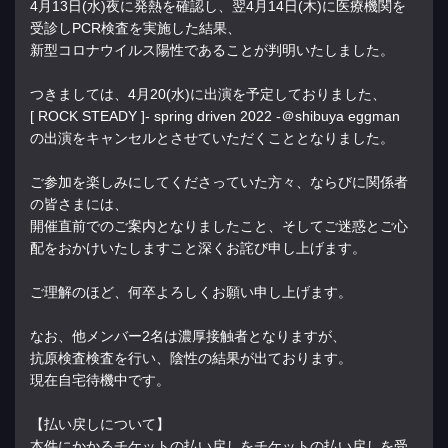
4月13日(水)夜に発熱を確認し、翌4月14日(木)
に医療機関を
受診しPCR検査を実施した結果、
新型コロナウイルス陽性であることが判明いたしました。
つきましては、4月20(水)
に出演を予定しておりました、
[ ROCK STEADY ]- spring driven 2022 -＠shibuya eggman
の出演をキャンセルとさせていただくこととなりました。
ご参加を楽しみにしてくださっていた方々、
ならびに関係者
の皆さまには、
開催直前でのご案内となりましたこと、
そしてご迷惑とご心
配をおかけいたしますこと深くお詫び申し上げ
ます。
ご理解のほど、何卒よろしくお願い申し上げます。
なお、他メンバー2名は濃厚接触者となりますが、
抗原検査検査を行い、陰性の結果が出ております。
現在自宅待機中です。
【払い戻しについて】
本件にかかるチケットの払い戻しをチケットの払い戻しを受